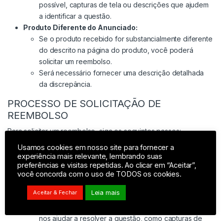
possível, capturas de tela ou descrições que ajudem
a identificar a questão.
Produto Diferente do Anunciado:
Se o produto recebido for substancialmente diferente
do descrito na página do produto, você poderá
solicitar um reembolso.
Será necessário fornecer uma descrição detalhada
da discrepância.
PROCESSO DE SOLICITAÇÃO DE
REEMBOLSO
Para solicitar um reembolso, siga os seguintes passos:
Usamos cookies em nosso site para fornecer a
Contato Inicial:
experiência mais relevante, lembrando suas
Entre em contato conosco através do e-
preferências e visitas repetidas. Ao clicar em “Aceitar”,
mail
contato@wilcom.com.br
ou chat de suporte
você concorda com o uso de TODOS os cookies.
fornecendo o número do pedido e a razão da
Leia mais
Aceitar & Fechar
solicitação do reembolso.
Inclua quaisquer informações adicionais que possam
nos ajudar a resolver a questão, como capturas de