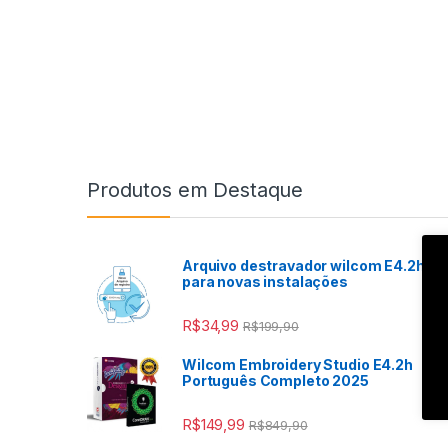
Produtos em Destaque
Arquivo destravador wilcom E4.2h
para novas instalações
R$
34,99
R$
199,90
Wilcom Embroidery Studio E4.2h
Português Completo 2025
R$
149,99
R$
849,90