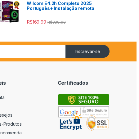
Wilcom E4.2h Completo 2025
Português+ Instalação remota
R$
169,99
R$
989,90
Inscrevar-se
eis
Certificados
nta
desejos
s-Produtos
 encomenda