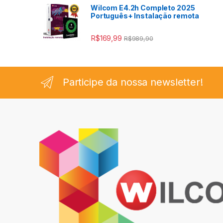
Wilcom E4.2h Completo 2025
Português+ Instalação remota
R$
169,99
R$
989,90
Participe da nossa newsletter!