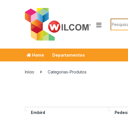
Ir para a navegação
Ir para o conteúdo
Procurar
Home
Departamentos
Início
Categorias-Produtos
Embird
Pedes