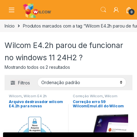
Ir para a navegação
Ir para o conteúdo
0
Início
Produtos marcados com a tag “Wilcom E4.2h parou de fu
Wilcom E4.2h parou de funcionar
no windows 11 24H2 ?
Mostrando todos os 2 resultados
Filtros
Wilcom
,
Wilcom E4.2h
Correção Wilcom
,
Wilcom
Arquivo destravador wilcom
Correção erro 59
E4.2h para novas
WilcomEmul.dll do Wilcom
instalações
e4.2