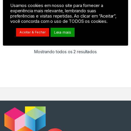
Usamos cookies em nosso site para fornecer a
experiência mais relevante, lembrando suas
preferências e visitas repetidas. Ao clicar em “Aceitar”,
você concorda com o uso de TODOS os cookies.
-
82%
-
82%
R$
199,90
R$
199,90
Leia mais
Aceitar & Fechar
R$
34,99
R$
34,99
Mostrando todos os 2 resultados